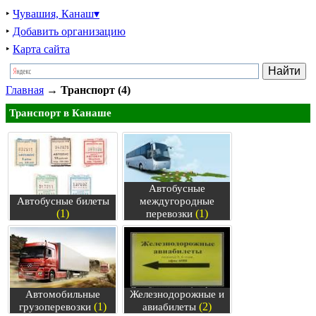
‣
Чувашия, Канаш▾
‣
Добавить организацию
‣
Карта сайта
Главная
→
Транспорт (4)
Транспорт в Канаше
Автобусные
Автобусные билеты
междугородные
(1)
(1)
перевозки
Автомобильные
Железнодорожные и
(1)
(2)
грузоперевозки
авиабилеты