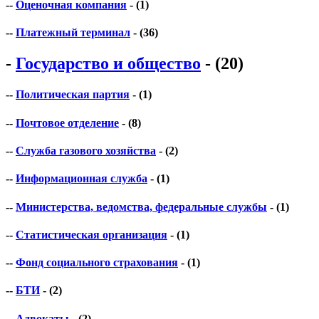
--
Оценочная компания
- (1)
--
Платежный терминал
- (36)
-
Государство и общество
- (20)
--
Политическая партия
- (1)
--
Почтовое отделение
- (8)
--
Служба газового хозяйства
- (2)
--
Информационная служба
- (1)
--
Министерства, ведомства, федеральные службы
- (1)
--
Статистическая организация
- (1)
--
Фонд социального страхования
- (1)
--
БТИ
- (2)
--
Адвокаты
- (2)