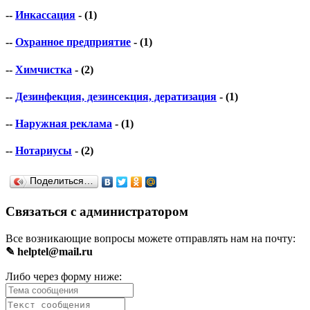
--
Инкассация
- (1)
--
Охранное предприятие
- (1)
--
Химчистка
- (2)
--
Дезинфекция, дезинсекция, дератизация
- (1)
--
Наружная реклама
- (1)
--
Нотариусы
- (2)
Поделиться…
Связаться с администратором
Все возникающие вопросы можете отправлять нам на почту:
✎ helptel@mail.ru
Либо через форму ниже: