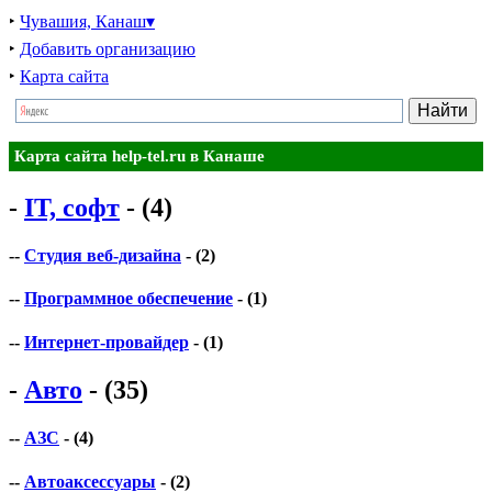
‣
Чувашия, Канаш▾
‣
Добавить организацию
‣
Карта сайта
Карта сайта help-tel.ru в Канаше
-
IT, софт
- (4)
--
Студия веб-дизайна
- (2)
--
Программное обеспечение
- (1)
--
Интернет-провайдер
- (1)
-
Авто
- (35)
--
АЗС
- (4)
--
Автоаксессуары
- (2)