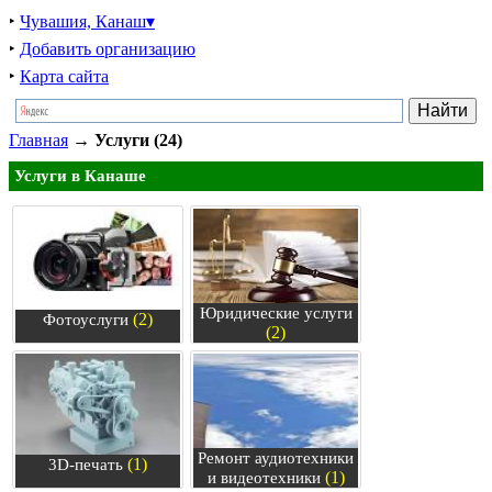
‣
Чувашия, Канаш▾
‣
Добавить организацию
‣
Карта сайта
Главная
→
Услуги (24)
Услуги в Канаше
Юридические услуги
(2)
Фотоуслуги
(2)
Ремонт аудиотехники
(1)
3D-печать
(1)
и видеотехники