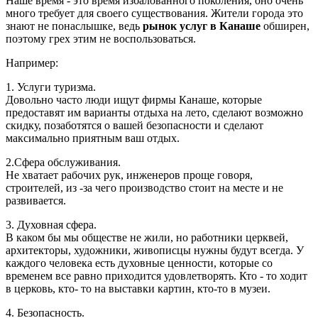
Наше время - это время избалованного поколения, оно очень
много требует для своего существования. Жители города это
знают не понаслышке, ведь
рынок услуг в Канаше
обширен,
поэтому грех этим не воспользоваться.
Например:
1. Услуги туризма.
Довольно часто люди ищут фирмы Канаше, которые
предоставят им варианты отдыха на лето, сделают возможно
скидку, позаботятся о вашей безопасности и сделают
максимально приятным ваш отдых.
2.Сфера обслуживания.
Не хватает рабочих рук, инженеров проще говоря,
строителей, из -за чего производство стоит на месте и не
развивается.
3. Духовная сфера.
В каком бы мы обществе не жили, но работники церквей,
архитекторы, художники, живописцы нужны будут всегда. У
каждого человека есть духовные ценности, которые со
временем все равно приходится удовлетворять. Кто - то ходит
в церковь, кто- то на выставки картин, кто-то в музеи.
4. Безопасность.