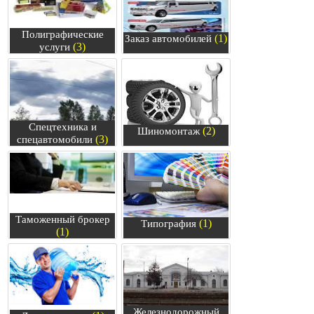
Полиграфические
(1)
Заказ автомобилей
(3)
услуги
Спецтехника и
(2)
Шиномонтаж
(3)
спецавтомобили
Таможенный брокер
(1)
Типография
(1)
Железнодорожный