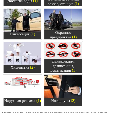
(1)
Доставка воды
(1)
вокзал, станция
Охранное
(1)
Инкассация
(1)
предприятие
Дезинфекция,
дезинсекция,
(2)
Химчистка
(1)
дератизация
(1)
(2)
Наружная реклама
Нотариусы